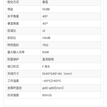
极化方式
垂直
增益
10dBi
水平角度
45°
垂直角度
40°
驻波比
≤2
前后比
≥10dB
特性阻抗
75Ω
最大输入功率
50W
防雷保护
直流接地
接口形式
F 母头
天线尺寸
1040*345*40（mm）
工作温度
-40ºC/+60ºC
支撑杆直径
φ30-φ60(mm)
抗风强度
60m/s