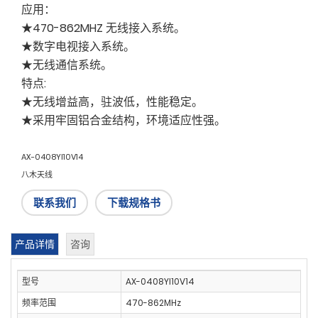
应用：
★470-862MHZ 无线接入系统。
★数字电视接入系统。
★无线通信系统。
特点:
★无线增益高，驻波低，性能稳定。
★采用牢固铝合金结构，环境适应性强。
AX-0408YI10V14
八木天线
联系我们
下载规格书
产品详情
咨询
型号
AX-0408YI10V14
频率范围
470-862MHz