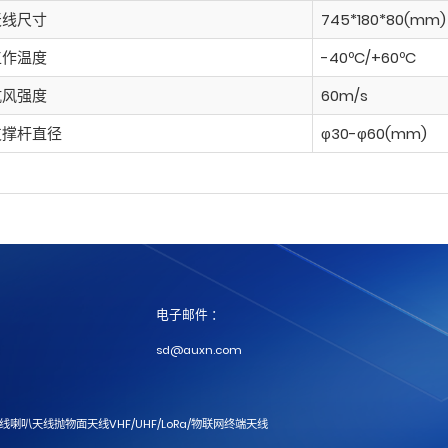
天线尺寸
745*180*80(mm)
工作温度
-40ºC/+60ºC
抗风强度
60m/s
支撑杆直径
φ30-φ60(mm)
电子邮件 ：
sd@auxn.com
天线
喇叭天线
抛物面天线
VHF/UHF/LoRa/物联网
终端天线