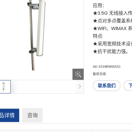
应用：
★3.5G 无线接入
★点对多点覆盖系
★WIFI、WIMAX
特点:
★采用宽频技术设
★抗干扰能力强。
AX-3338PA15V120
板状天线
联系我们
品详情
咨询