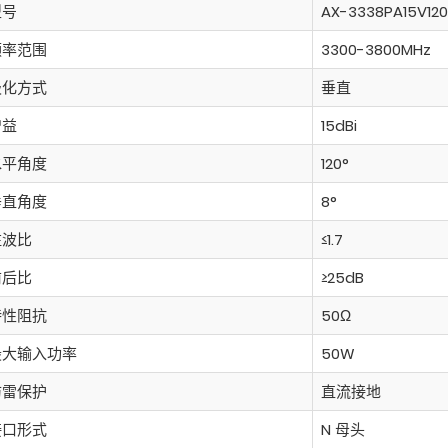
型号
AX-3338PA15V120
频率范围
3300-3800MHz
极化方式
垂直
增益
15dBi
水平角度
120°
垂直角度
8°
驻波比
≤1.7
前后比
≥25dB
特性阻抗
50Ω
最大输入功率
50W
防雷保护
直流接地
接口形式
N 母头