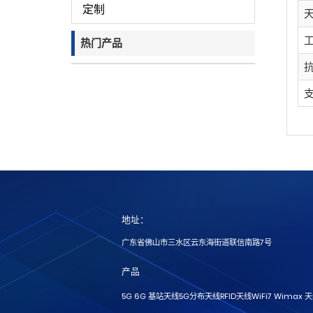
定制
热门产品
地址：
广东省佛山市三水区云东海街道联信南路7号
产品
5G 6G 基站天线
5G分布天线
RFID天线
WiFi7 Wimax 