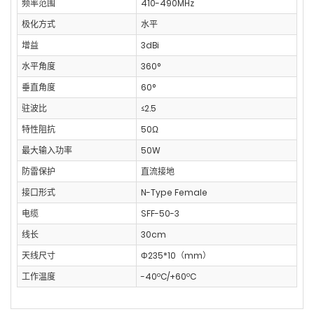
频率范围
410-490MHz
极化方式
水平
增益
3dBi
水平角度
360°
垂直角度
60°
驻波比
≤2.5
特性阻抗
50Ω
最大输入功率
50W
防雷保护
直流接地
接口形式
N-Type Female
电缆
SFF-50-3
线长
30cm
天线尺寸
Φ235*10（mm）
工作温度
-40ºC/+60ºC