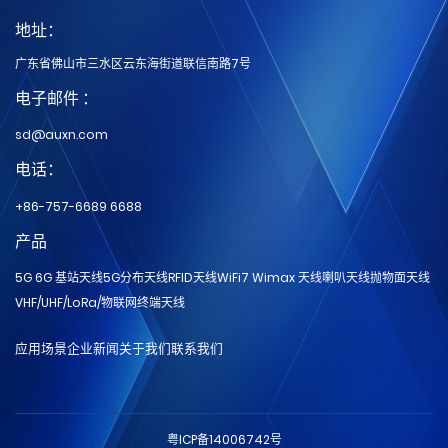
地址：
广东省佛山市三水区云东海街道联信南路7号
电子邮件 ：
sd@auxn.com
电话：
+86-757-6689 6688
产品
5G 6G 基站天线
5G分布天线
RFID天线
WiFi7 Wimax 天线
喇叭天线
抛物面天线
VHF/UHF/LoRa/物联网
终端天线
应用场景
企业新闻
关于我们
联系我们
粤ICP备14006742号