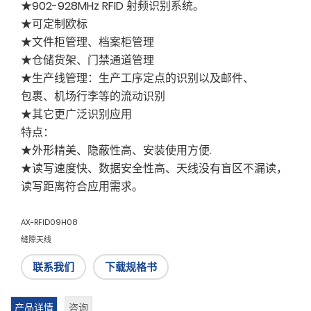
★902-928MHz RFID 射频识别系统。
★可定制欧标
★文件柜管理、档案柜管理
★仓储货架、门禁通道管理
★生产线管理：生产工序定点的识别以及邮件、
包裹、机场行李等的流动识别
★其它更广泛识别应用
特点：
★外形精美、隐蔽性高、安装使用方便.
★读写速度快、数据安全性高、天线没有盲区不漏读，
读写距离符合应用需求。
AX-RFID09H08
缝隙天线
联系我们
下载规格书
产品详情
咨询