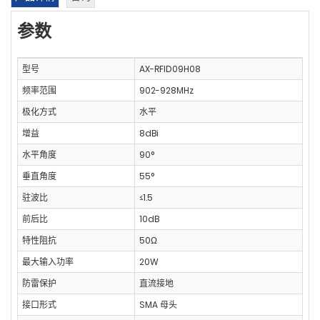
参数
型号
AX-RFID09H08
频率范围
902-928MHz
极化方式
水平
增益
8dBi
水平角度
90°
垂直角度
55°
驻波比
≤1.5
前后比
10dB
特性阻抗
50Ω
最大输入功率
20W
防雷保护
直流接地
接口形式
SMA 母头