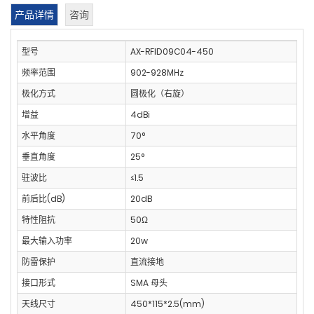
产品详情
咨询
型号
AX-RFID09C04-450
频率范围
902-928MHz
极化方式
圆极化（右旋）
增益
4dBi
水平角度
70°
垂直角度
25°
驻波比
≤1.5
前后比(dB)
20dB
特性阻抗
50Ω
最大输入功率
20w
防雷保护
直流接地
接口形式
SMA 母头
天线尺寸
450*115*2.5(mm)