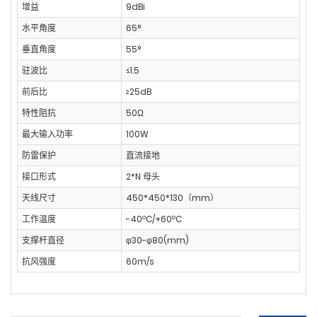
增益
9dBi
水平角度
65°
垂直角度
55°
驻波比
≤1.5
前后比
≥25dB
特性阻抗
50Ω
最大输入功率
100W
防雷保护
直流接地
接口形式
2*N 母头
天线尺寸
450*450*130（mm）
工作温度
-40ºC/+60ºC
支撑杆直径
φ30-φ80(mm)
抗风强度
60m/s