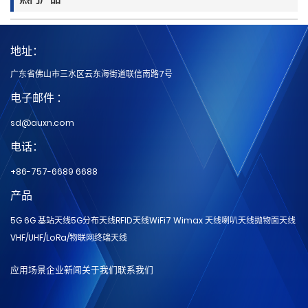
地址：
广东省佛山市三水区云东海街道联信南路7号
电子邮件 ：
sd@auxn.com
电话：
+86-757-6689 6688
产品
5G 6G 基站天线
5G分布天线
RFID天线
WiFi7 Wimax 天线
喇叭天线
抛物面天线
VHF/UHF/LoRa/物联网
终端天线
应用场景
企业新闻
关于我们
联系我们