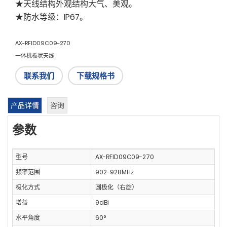
★天线结构外观结构大气、美观。
★防水等级：IP67。
AX-RFID09C09-270
一体机板状天线
联系我们
下载规格书
产品详情
咨询
参数
型号
AX-RFID09C09-270
频率范围
902-928MHz
极化方式
圆极化（右旋）
增益
9dBi
水平角度
60°