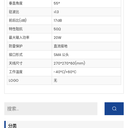
垂直角度
55°
驻波比
≤1.3
前后比(dB)
17dB
特性阻抗
50Ω
最大输入功率
20W
防雷保护
直流接地
接口形式
SMA 公头
天线尺寸
270*270*60(mm)
工作温度
-40ºC/+60ºC
LOGO
无
分类