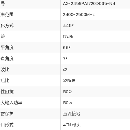
型号
AX-2459PA1720D065-N4
频率范围
2400-2500MHz
极化方式
±45°
增益
17dBi
水平角度
65°
垂直角度
7°
驻波比
≤2
前后比
≥25dB
特性阻抗
50Ω
最大输入功率
50w
防雷保护
直流接地
接口形式
4*N 母头