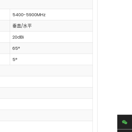
5400-5900MHz
垂直/水平
20dBi
65°
5°