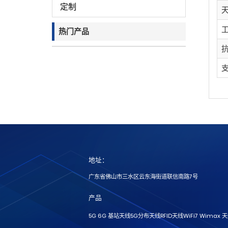
定制
热门产品
地址：
广东省佛山市三水区云东海街道联信南路7号
产品
5G 6G 基站天线
5G分布天线
RFID天线
WiFi7 Wimax 