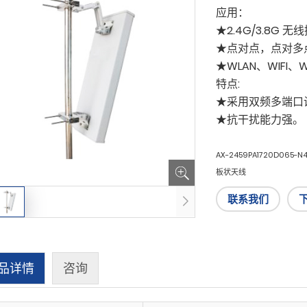
应用：
★2.4G/3.8G
★点对点，点对多点
★WLAN、WIFI、
特点:
★采用双频多端口
★抗干扰能力强。
AX-2459PA1720D065-N
板状天线
联系我们
品详情
咨询