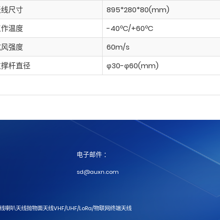
天线尺寸
895*280*80(mm)
工作温度
-40ºC/+60ºC
抗风强度
60m/s
支撑杆直径
φ30-φ60(mm)
电子邮件 ：
sd@auxn.com
天线
喇叭天线
抛物面天线
VHF/UHF/LoRa/物联网
终端天线