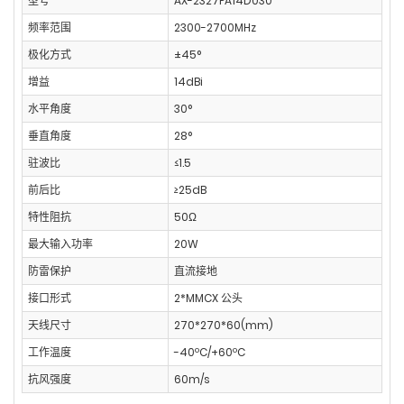
型号
AX-2327PA14D030
频率范围
2300-2700MHz
极化方式
±45°
增益
14dBi
水平角度
30°
垂直角度
28°
驻波比
≤1.5
前后比
≥25dB
特性阻抗
50Ω
最大输入功率
20W
防雷保护
直流接地
接口形式
2*MMCX 公头
天线尺寸
270*270*60(mm)
工作温度
-40ºC/+60ºC
抗风强度
60m/s