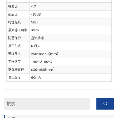
驻波比
≤1.7
前后比
≥25dB
特性阻抗
50Ω
最大输入功率
100w
防雷保护
直流接地
接口形式
N 母头
天线尺寸
250*115*60(mm)
工作温度
-40ºC/+60ºC
支撑杆直径
φ30-φ60(mm)
抗风强度
60m/s