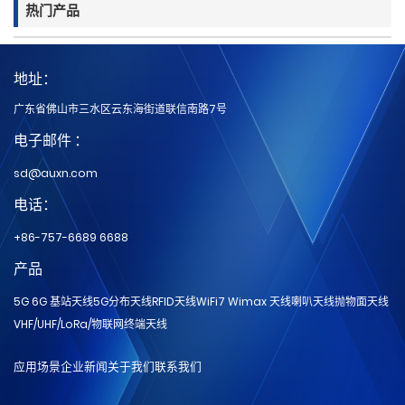
热门产品
地址：
广东省佛山市三水区云东海街道联信南路7号
电子邮件 ：
sd@auxn.com
电话：
+86-757-6689 6688
产品
5G 6G 基站天线
5G分布天线
RFID天线
WiFi7 Wimax 天线
喇叭天线
抛物面天线
VHF/UHF/LoRa/物联网
终端天线
应用场景
企业新闻
关于我们
联系我们