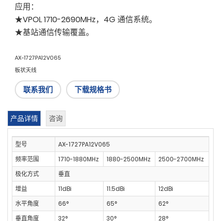
应用：
★VPOL 1710-2690MHz，4G 通信系统。
★基站通信传输覆盖。
AX-1727PA12V065
板状天线
联系我们
下载规格书
产品详情
咨询
型号
AX-1727PA12V065
频率范围
1710-1880MHz
1880-2500MHz
2500-2700MHz
极化方式
垂直
增益
11dBi
11.5dBi
12dBi
水平角度
66°
65°
62°
垂直角度
32°
30°
28°