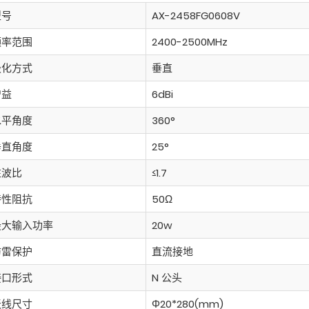
型号
AX-2458FG0608V
频率范围
2400-2500MHz
极化方式
垂直
增益
6dBi
水平角度
360°
垂直角度
25°
驻波比
≤1.7
特性阻抗
50Ω
最大输入功率
20w
防雷保护
直流接地
接口形式
N 公头
天线尺寸
Φ20*280(mm)