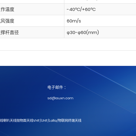
工作温度
-40ºC/+60ºC
抗风强度
60m/s
支撑杆直径
φ30-φ60(mm)
电子邮件 ：
sd@auxn.com
天线
喇叭天线
抛物面天线
VHF/UHF/LoRa/物联网
终端天线