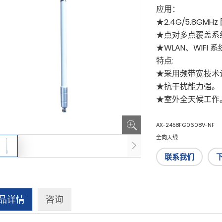
应用：
★2.4G/5.8G
★点对多点覆盖系
★WLAN、WIFI 
特点:
★采用频带宽技术
★抗干扰能力强。
★室外全天候工作
AX-2458FG0608V-NF
全向天线
联系我们
品详情
咨询