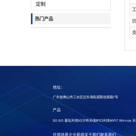
定制
热门产品
地址：
广东省佛山市三水区云东海街道联信南路7号
产品
5G 6G 基站天线
5G分布天线
RFID天线
WiFi7 Wimax 
应用场景
企业新闻
关于我们
联系我们