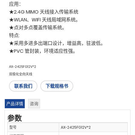
应用：
★2.4G MIMO 天线接入传输系统
★WLAN、WIFI 天线局域网系统。
★点对多点覆盖传输系统。
特点:
★采用多进多出端口设计，增益高，驻波低。
★PVC 管封装，环境适应性强。
AX-2425FG12V*2
双极化全向天线
联系我们
下载规格书
产品详情
咨询
参数
型号
AX-2425FG12V*2