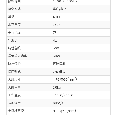
频率范围
2400-2500MHz
极化方式
垂直/水平
增益
12dBi
水平角度
360°
垂直角度
7°
驻波比
≤1.5
特性阻抗
50Ω
最大输入功率
50W
防雷保护
直流接地
接口形式
2*N 母头
天线尺寸
Φ76*1160(mm)
天线重量
2.6kg
工作温度
-40ºC/+60ºC
抗风强度
60m/s
支撑杆直径
φ30-φ60(mm)