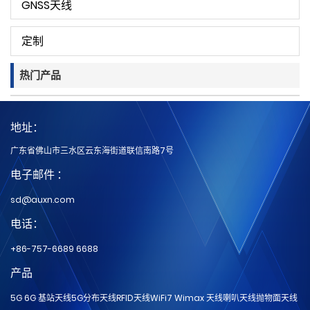
GNSS天线
定制
热门产品
地址：
广东省佛山市三水区云东海街道联信南路7号
电子邮件 ：
sd@auxn.com
电话：
+86-757-6689 6688
产品
5G 6G 基站天线
5G分布天线
RFID天线
WiFi7 Wimax 天线
喇叭天线
抛物面天线