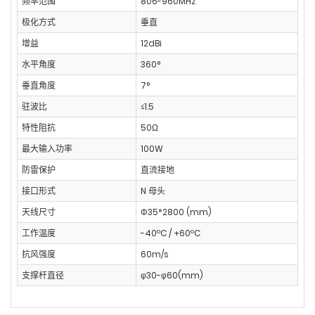
频率范围
806-960MHz
极化方式
垂直
增益
12dBi
水平角度
360°
垂直角度
7°
驻波比
≤1.5
特性阻抗
50Ω
最大输入功率
100W
防雷保护
直流接地
接口形式
N 母头
天线尺寸
Φ35*2800 (mm)
工作温度
-40ºC / +60ºC
抗风强度
60m/s
支撑杆直径
φ30-φ60(mm)