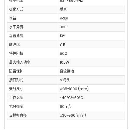
频率范围
824-896MHz
极化方式
垂直
增益
9dBi
水平角度
360°
垂直角度
13°
驻波比
≤1.5
特性阻抗
50Ω
最大输入功率
100W
防雷保护
直流接地
接口形式
N 母头
天线尺寸
Φ35*1800 (mm)
工作温度
-40ºC/+60ºC
抗风强度
60m/s
支撑杆直径
φ30-φ60(mm)