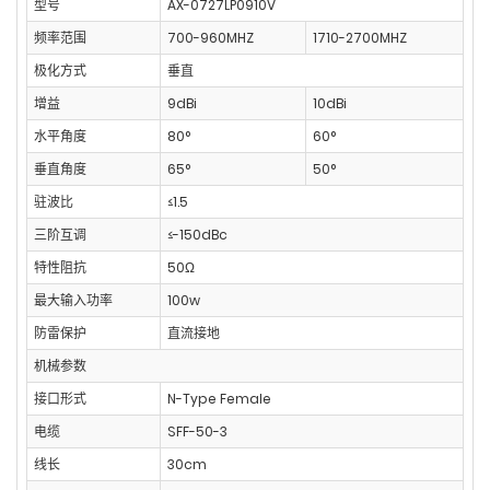
型号
AX-0727LP0910V
频率范围
700-960MHZ
1710-2700MHZ
极化方式
垂直
增益
9dBi
10dBi
水平角度
80°
60°
垂直角度
65°
50°
驻波比
≤1.5
三阶互调
≤-150dBc
特性阻抗
50Ω
最大输入功率
100w
防雷保护
直流接地
机械参数
接口形式
N-Type Female
电缆
SFF-50-3
线长
30cm