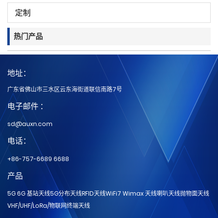
定制
热门产品
地址：
广东省佛山市三水区云东海街道联信南路7号
电子邮件 ：
sd@auxn.com
电话：
+86-757-6689 6688
产品
5G 6G 基站天线
5G分布天线
RFID天线
WiFi7 Wimax 天线
喇叭天线
抛物面天线
VHF/UHF/LoRa/物联网
终端天线