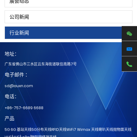
展会动态
公司新闻
行业新闻
地址：
广东省佛山市三水区云东海街道联信南路7号
电子邮件 ：
sd@auxn.com
电话：
+86-757-6689 6688
产品
5G 6G 基站天线
5G分布天线
RFID天线
WiFi7 Wimax 天线
喇叭天线
抛物面天线